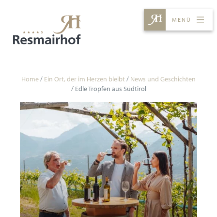
MENÜ
ZIMMER & PREISE
ERLEBNISSE
GENUSS
SPA
Home
/
Ein Ort, der im Herzen bleibt
/
News und Geschichten
/
Edle Tropfen aus Südtirol