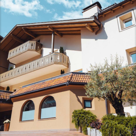
Ein Ort, der im Herzen bleibt
Gelebte Gastfreundschaft
News und Geschichten
Einblicke
Anreise
Wir sind ein Team
Zimmer mit Ausblick