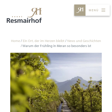
MENÜ
ZIMMER & PREISE
ERLEBNISSE
GENUSS
SPA
Home
/
Ein Ort, der im Herzen bleibt
/
News und Geschichten
/
Warum der Frühling in Meran so besonders ist