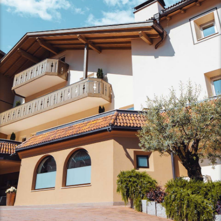
Ein Ort, der im Herzen bleibt
Gelebte Gastfreundschaft
News und Geschichten
Einblicke
Anreise
Wir sind ein Team
Zimmer mit Ausblick