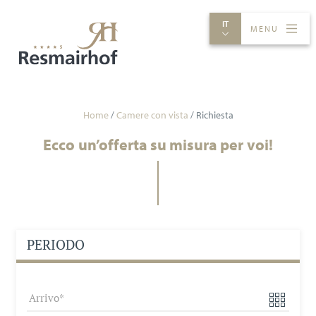
IT
MENU
CAMERE E PREZZI
AVVENTURE
GASTRONOMIA
SPA
Home
/
Camere con vista
/
Richiesta
Ecco un’offerta su misura per voi!
PERIODO
Arrivo