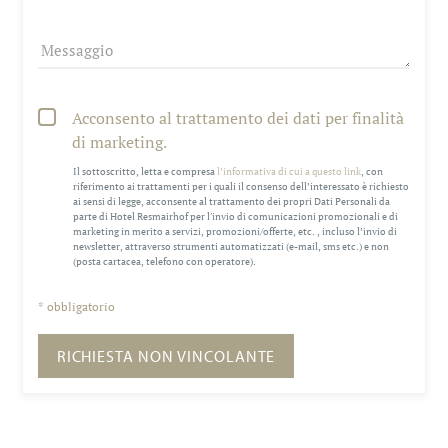
Messaggio
Acconsento al trattamento dei dati per finalità
di marketing.
Il sottoscritto, letta e compresa
l’informativa di cui a questo link
, con
riferimento ai trattamenti per i quali il consenso dell’interessato è richiesto
ai sensi di legge, acconsente al trattamento dei propri Dati Personali da
parte di Hotel Resmairhof per l'invio di comunicazioni promozionali e di
marketing in merito a servizi, promozioni/offerte, etc. , incluso l’invio di
newsletter, attraverso strumenti automatizzati (e-mail, sms etc.) e non
(posta cartacea, telefono con operatore).
* obbligatorio
RICHIESTA NON VINCOLANTE