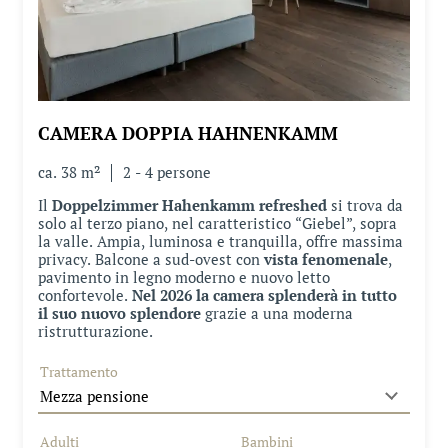
CAMERA DOPPIA HAHNENKAMM
ca.
38
m²
2
-
4
persone
Il
Doppelzimmer Hahenkamm refreshed
si trova da
solo al terzo piano, nel caratteristico “Giebel”, sopra
la valle. Ampia, luminosa e tranquilla, offre massima
privacy. Balcone a sud-ovest con
vista fenomenale
,
pavimento in legno moderno e nuovo letto
confortevole.
Nel 2026 la camera splenderà in tutto
il suo nuovo splendore
grazie a una moderna
ristrutturazione.
Trattamento
Adulti
Bambini