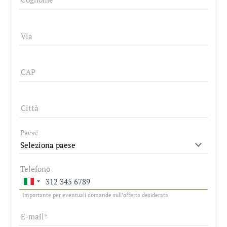
Informazioni utili
Occasioni last minute
Via
Offerte
Buoni
Richiesta
CAP
Prenotazione
Panoramic Spa
Città
Avventure emozionanti
Paese
Aromi inconfondibili
Telefono
Importante per eventuali domande sull’offerta desiderata
E-mail