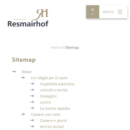
IT
MENU
CAMERE E PREZZI
AVVENTURE
GASTRONOMIA
SPA
Home
/
Sitemap
Sitemap
Home
Un rifugio per il cuore
Ospitalità autentica
Articoli e novità
Immagini
Arrivo
La nostra squadra
Camere con vista
Camere e prezzi
Servizi inclusi