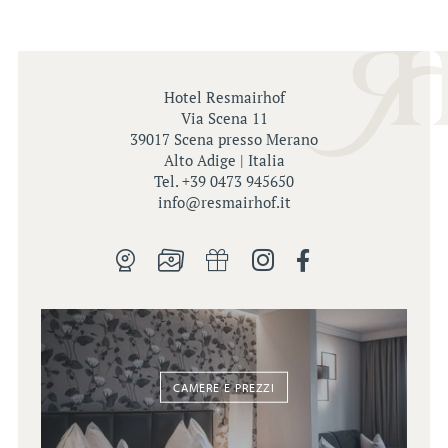
Un rifugio per il cuore
Camere con vista
Hotel Resmairhof
Panoramic Spa
Via Scena 11
Avventure emozionanti
39017 Scena presso Merano
Alto Adige | Italia
Aromi inconfondibili
Tel. +39 0473 945650
info@
resmairhof.
it
CAMERE E PREZZI