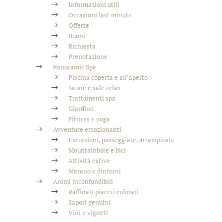
Informazioni utili
Occasioni last minute
Offerte
Buoni
Richiesta
Prenotazione
Panoramic Spa
Piscina coperta e all’aperto
Saune e sale relax
Trattamenti spa
Giardino
Fitness e yoga
Avventure emozionanti
Escursioni, passeggiate, arrampicate
Mountainbike e bici
Attività estive
Merano e dintorni
Aromi inconfondibili
Raffinati piaceri culinari
Sapori genuini
Vini e vigneti